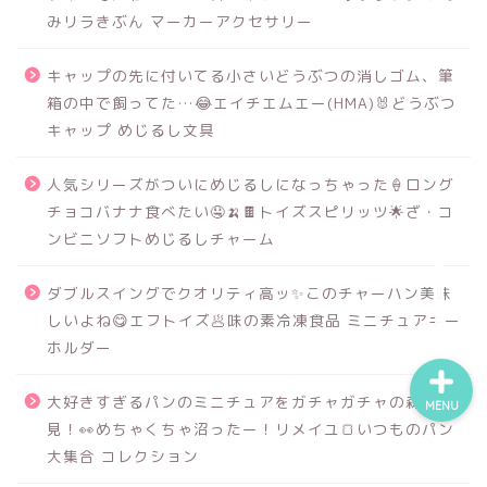
みリラきぶん マーカーアクセサリー
キャップの先に付いてる小さいどうぶつの消しゴム、筆
食品サンプル
箱の中で飼ってた…😂エイチエムエー(HMA)🐰どうぶつ
キャップ めじるし文具
スクイーズ
人気シリーズがついにめじるしになっちゃった🍦ロング
BANDAI
チョコバナナ食べたい🤤🍌🍫トイズスピリッツ🌟ざ・コ
ンビニソフトめじるしチャーム
トイスピ
ダブルスイングでクオリティ高ッ✨このチャーハン美味
しいよね😋エフトイズ🥟味の素冷凍食品 ミニチュアキー
ホルダー
大好きすぎるパンのミニチュアをガチャガチャの森で発
MENU
見！👀めちゃくちゃ沼ったー！リメイユ🍞いつものパン
大集合 コレクション