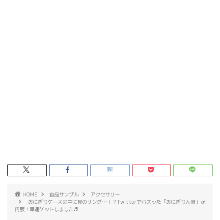
HOME
食品サンプル
アクセサリー
おにぎりケースの中に具のリング…！？Twitterでバズッた「おにぎりん具」が
再販！早速ゲットしました♬