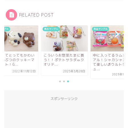
RELATED POST
サンプル
食品サンプル
食品サンプル
さくてとってもかわい
こういうお惣菜たまに買
中に入ってるラムネ
どうぶつのクッキーマ
う！！ポテトサラダ🥗ク
アル！シャカシャカ
ット！Ǵ...
オリテ...
て楽しい♬ウルトラ
ュ...
2022年11月12日
2025年3月28日
2023年11
スポンサーリンク