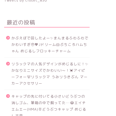
Tweets by closet_830
最近の投稿
かぷえぼで回したよー✨まんまるふわふわで
かわいすぎ🥹💖Jドリーム🐹ぷちころハムち
ゃん めじるしフロッキーチャーム
リラックマの人気デザインがめじるしに！✨
かなりミニサイズでかわいい～！💓アイピ
ーフォー🐻リラックマ うみリラきぶん マー
カーアクセサリー
キャップの先に付いてる小さいどうぶつの
消しゴム、筆箱の中で飼ってた…😂エイチ
エムエー(HMA)🐰どうぶつキャップ めじる
し文具