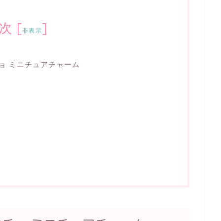
次
[
]
非表示
ンチョ ミニチュアチャーム