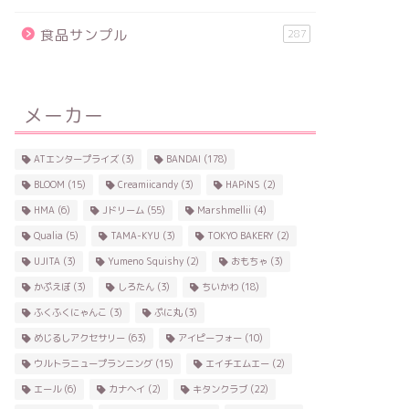
食品サンプル
287
メーカー
ATエンタープライズ
(3)
BANDAI
(178)
BLOOM
(15)
Creamiicandy
(3)
HAPiNS
(2)
HMA
(6)
Jドリーム
(55)
Marshmellii
(4)
Qualia
(5)
TAMA-KYU
(3)
TOKYO BAKERY
(2)
UJITA
(3)
Yumeno Squishy
(2)
おもちゃ
(3)
かぷえぼ
(3)
しろたん
(3)
ちいかわ
(18)
ふくふくにゃんこ
(3)
ぷに丸
(3)
めじるしアクセサリー
(63)
アイピーフォー
(10)
ウルトラニュープランニング
(15)
エイチエムエー
(2)
エール
(6)
カナヘイ
(2)
キタンクラブ
(22)