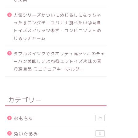
人気シリーズがついにめじるしになっちゃ
った🍦ロングチョコバナナ食べたい🤤🍌🍫
トイズスピリッツ🌟ざ・コンビニソフトめ
じるしチャーム
ダブルスイングでクオリティ高ッ✨このチャ
ーハン美味しいよね😋エフトイズ🥟味の素
冷凍食品 ミニチュアキーホルダー
カテゴリー
おもちゃ
25
ぬいぐるみ
8