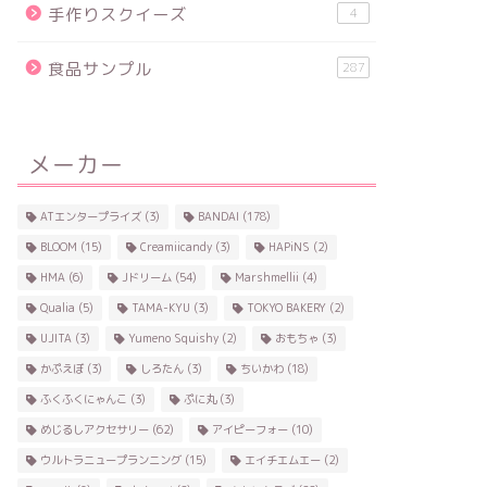
手作りスクイーズ
4
食品サンプル
287
メーカー
ATエンタープライズ
(3)
BANDAI
(178)
BLOOM
(15)
Creamiicandy
(3)
HAPiNS
(2)
HMA
(6)
Jドリーム
(54)
Marshmellii
(4)
Qualia
(5)
TAMA-KYU
(3)
TOKYO BAKERY
(2)
UJITA
(3)
Yumeno Squishy
(2)
おもちゃ
(3)
かぷえぼ
(3)
しろたん
(3)
ちいかわ
(18)
ふくふくにゃんこ
(3)
ぷに丸
(3)
めじるしアクセサリー
(62)
アイピーフォー
(10)
ウルトラニュープランニング
(15)
エイチエムエー
(2)