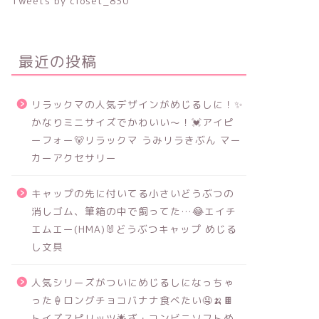
Tweets by closet_830
最近の投稿
リラックマの人気デザインがめじるしに！✨
かなりミニサイズでかわいい～！💓アイピ
ーフォー🐻リラックマ うみリラきぶん マー
カーアクセサリー
キャップの先に付いてる小さいどうぶつの
消しゴム、筆箱の中で飼ってた…😂エイチ
エムエー(HMA)🐰どうぶつキャップ めじる
し文具
人気シリーズがついにめじるしになっちゃ
った🍦ロングチョコバナナ食べたい🤤🍌🍫
トイズスピリッツ🌟ざ・コンビニソフトめ