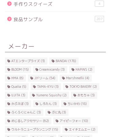
手作りスクイーズ
4
食品サンプル
287
メーカー
ATエンタープライズ
(3)
BANDAI
(178)
BLOOM
(15)
Creamiicandy
(3)
HAPiNS
(2)
HMA
(6)
Jドリーム
(54)
Marshmellii
(4)
Qualia
(5)
TAMA-KYU
(3)
TOKYO BAKERY
(2)
UJITA
(3)
Yumeno Squishy
(2)
おもちゃ
(3)
かぷえぼ
(3)
しろたん
(3)
ちいかわ
(18)
ふくふくにゃんこ
(3)
ぷに丸
(3)
めじるしアクセサリー
(62)
アイピーフォー
(10)
ウルトラニュープランニング
(15)
エイチエムエー
(2)