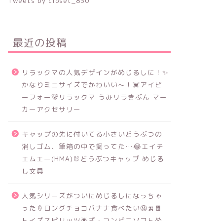
Tweets by closet_830
最近の投稿
リラックマの人気デザインがめじるしに！✨
かなりミニサイズでかわいい～！💓アイピ
ーフォー🐻リラックマ うみリラきぶん マー
カーアクセサリー
キャップの先に付いてる小さいどうぶつの
消しゴム、筆箱の中で飼ってた…😂エイチ
エムエー(HMA)🐰どうぶつキャップ めじる
し文具
人気シリーズがついにめじるしになっちゃ
った🍦ロングチョコバナナ食べたい🤤🍌🍫
トイズスピリッツ🌟ざ・コンビニソフトめ