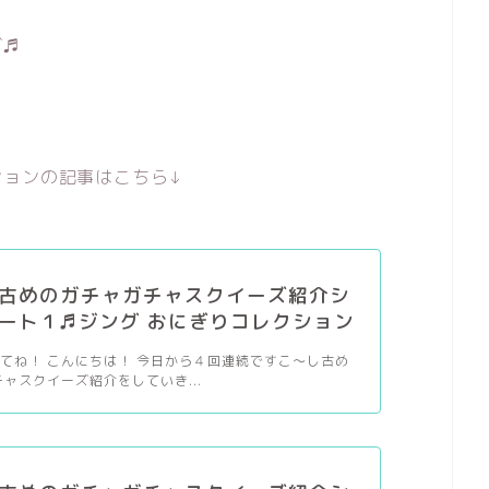
ズ♬
。
ションの記事はこちら↓
古めのガチャガチャスクイーズ紹介シ
ート１♬ジング おにぎりコレクション
てね！ こんにちは！ 今日から４回連続ですこ～し古め
チャスクイーズ紹介をしていき...