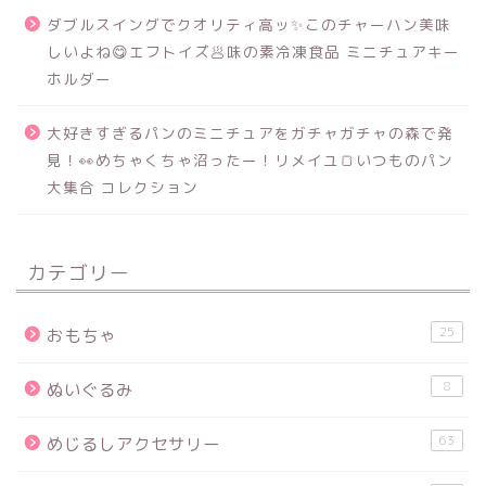
ダブルスイングでクオリティ高ッ✨このチャーハン美味
しいよね😋エフトイズ🥟味の素冷凍食品 ミニチュアキー
ホルダー
大好きすぎるパンのミニチュアをガチャガチャの森で発
見！👀めちゃくちゃ沼ったー！リメイユ🍞いつものパン
大集合 コレクション
カテゴリー
25
おもちゃ
8
ぬいぐるみ
63
めじるしアクセサリー