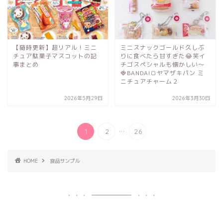
【随時更新】超リアル！ミニ
ミニスナックゴールド久しぶ
チュア駄菓子マスコットの記
りに食べたら甘すぎた😂笑イ
事まとめ
チゴスペシャルも懐かしい～
🍓BANDAI🍞ヤマザキパン ミ
ニチュアチャーム２
2026年5月29日
2026年3月30日
...
1
2
26
HOME
食品サンプル