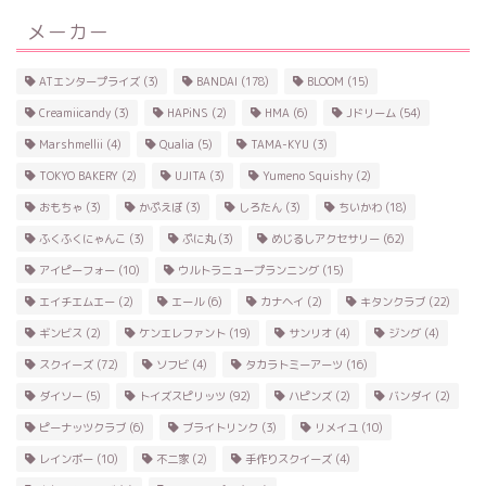
メーカー
ATエンタープライズ
(3)
BANDAI
(178)
BLOOM
(15)
Creamiicandy
(3)
HAPiNS
(2)
HMA
(6)
Jドリーム
(54)
Marshmellii
(4)
Qualia
(5)
TAMA-KYU
(3)
TOKYO BAKERY
(2)
UJITA
(3)
Yumeno Squishy
(2)
おもちゃ
(3)
かぷえぼ
(3)
しろたん
(3)
ちいかわ
(18)
ふくふくにゃんこ
(3)
ぷに丸
(3)
めじるしアクセサリー
(62)
アイピーフォー
(10)
ウルトラニュープランニング
(15)
エイチエムエー
(2)
エール
(6)
カナヘイ
(2)
キタンクラブ
(22)
ギンビス
(2)
ケンエレファント
(19)
サンリオ
(4)
ジング
(4)
スクイーズ
(72)
ソフビ
(4)
タカラトミーアーツ
(16)
ダイソー
(5)
トイズスピリッツ
(92)
ハピンズ
(2)
バンダイ
(2)
ピーナッツクラブ
(6)
ブライトリンク
(3)
リメイユ
(10)
レインボー
(10)
不二家
(2)
手作りスクイーズ
(4)