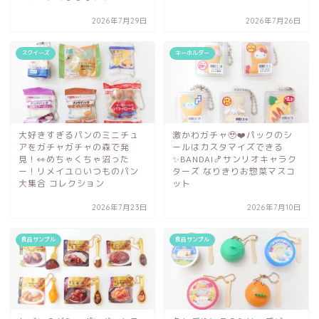
2026年7月29日
2026年7月26日
スクイーズ
キーホルダー
大好きすぎるパンのミニチュ
激かわガチャ🥹❤️パックのシ
アをガチャガチャの森で発
ールはカスタマイズできる
見！👀めちゃくちゃ沼った
✨BANDAI🍤サンリオキャラク
ー！リメイユ🍞いつものパン
ターズ なりきりお惣菜マスコ
大集合 コレクション
ット
2026年7月23日
2026年7月10日
食品サンプル
食品サンプル