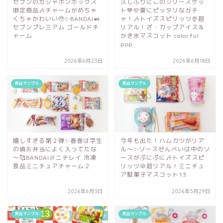
セブンのガシャポンボックス
久しぶりにこのシリーズゲッ
限定商品🎶チャームがめちゃ
ト💙🩵夏にピッタリなガチ
くちゃかわいい🥹✨BANDAI🍛
ャ！🎶トイズスピリッツ🍨超
セブンプレミアム ゴールドチ
リアル！ざ・カップアイス＆
ャーム
かき氷マスコット colorful
pop
2026年6月23日
2026年6月18日
食品サンプル
食品サンプル
嬉しすぎる第２弾✨春巻は学生
今年も出た！ハムカツがリア
の頃お弁当によく入ってたな
ル～✨ソースせんべいは中のソ
～🥰BANDAI🍖ニチレイ 冷凍
ースがぷにぷに🎶トイズスピ
食品ミニチュアチャーム２
リッツ🍪超リアル！ミニチュ
ア駄菓子マスコット13
2026年6月3日
2026年5月29日
食品サンプル
食品サンプル