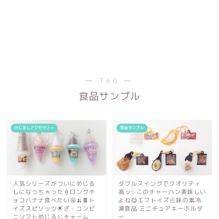
― TAG ―
食品サンプル
めじるしアクセサリー
食品サンプル
人気シリーズがついにめじる
ダブルスイングでクオリティ
しになっちゃった🍦ロングチ
高ッ✨このチャーハン美味しい
ョコバナナ食べたい🤤🍌🍫ト
よね😋エフトイズ🥟味の素冷
イズスピリッツ🌟ざ・コンビ
凍食品 ミニチュアキーホルダ
ニソフトめじるしチャーム
ー