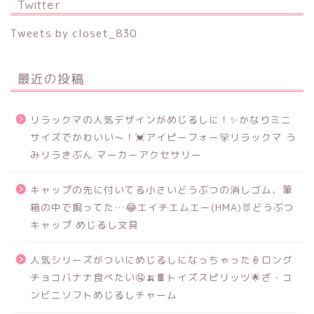
Twitter
Tweets by closet_830
最近の投稿
リラックマの人気デザインがめじるしに！✨かなりミニ
サイズでかわいい～！💓アイピーフォー🐻リラックマ う
みリラきぶん マーカーアクセサリー
キャップの先に付いてる小さいどうぶつの消しゴム、筆
箱の中で飼ってた…😂エイチエムエー(HMA)🐰どうぶつ
キャップ めじるし文具
人気シリーズがついにめじるしになっちゃった🍦ロング
チョコバナナ食べたい🤤🍌🍫トイズスピリッツ🌟ざ・コ
ンビニソフトめじるしチャーム