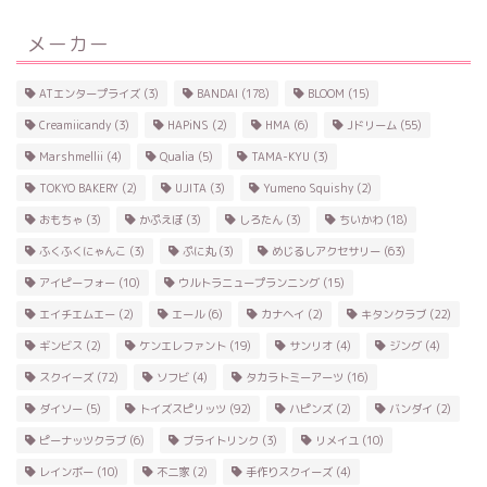
メーカー
ATエンタープライズ
(3)
BANDAI
(178)
BLOOM
(15)
Creamiicandy
(3)
HAPiNS
(2)
HMA
(6)
Jドリーム
(55)
Marshmellii
(4)
Qualia
(5)
TAMA-KYU
(3)
TOKYO BAKERY
(2)
UJITA
(3)
Yumeno Squishy
(2)
おもちゃ
(3)
かぷえぼ
(3)
しろたん
(3)
ちいかわ
(18)
ふくふくにゃんこ
(3)
ぷに丸
(3)
めじるしアクセサリー
(63)
アイピーフォー
(10)
ウルトラニュープランニング
(15)
エイチエムエー
(2)
エール
(6)
カナヘイ
(2)
キタンクラブ
(22)
ギンビス
(2)
ケンエレファント
(19)
サンリオ
(4)
ジング
(4)
スクイーズ
(72)
ソフビ
(4)
タカラトミーアーツ
(16)
ダイソー
(5)
トイズスピリッツ
(92)
ハピンズ
(2)
バンダイ
(2)
ピーナッツクラブ
(6)
ブライトリンク
(3)
リメイユ
(10)
レインボー
(10)
不二家
(2)
手作りスクイーズ
(4)