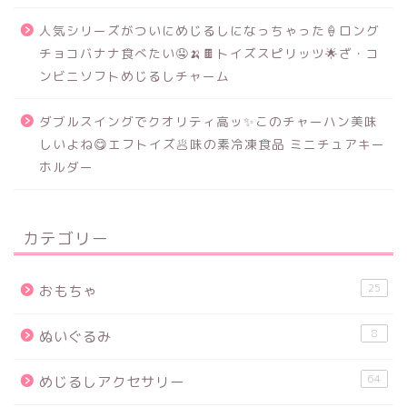
人気シリーズがついにめじるしになっちゃった🍦ロング
チョコバナナ食べたい🤤🍌🍫トイズスピリッツ🌟ざ・コ
ンビニソフトめじるしチャーム
ダブルスイングでクオリティ高ッ✨このチャーハン美味
しいよね😋エフトイズ🥟味の素冷凍食品 ミニチュアキー
ホルダー
カテゴリー
25
おもちゃ
8
ぬいぐるみ
64
めじるしアクセサリー