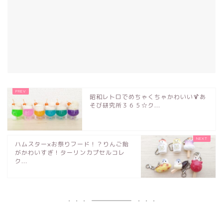
昭和レトロでめちゃくちゃかわいい🍹あ
そび研究所３６５☆ク...
ハムスター×お祭りフード！？りんご飴
がかわいすぎ！ターリンカプセルコレ
ク...