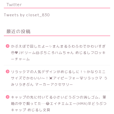
Twitter
Tweets by closet_830
最近の投稿
かぷえぼで回したよー✨まんまるふわふわでかわいすぎ
🥹💖Jドリーム🐹ぷちころハムちゃん めじるしフロッキ
ーチャーム
リラックマの人気デザインがめじるしに！✨かなりミニ
サイズでかわいい～！💓アイピーフォー🐻リラックマ う
みリラきぶん マーカーアクセサリー
キャップの先に付いてる小さいどうぶつの消しゴム、筆
箱の中で飼ってた…😂エイチエムエー(HMA)🐰どうぶつ
キャップ めじるし文具