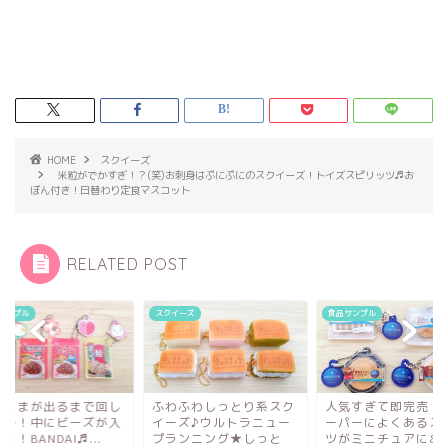
HOME
スクイーズ
米粒がでかすぎ！？(笑)お刺身はぷにぷにのスクイーズ！トイズスピリッツ♬お
ぼん付き！日替わり定食マスコット
RELATED POST
サンプル
スクイーズ
食品サンプル
りたまが出るまで回し
ふわふわしっとり系スク
人気すぎて即完売！
よ～！中にビーズが入
イーズ♪ウルトラニュー
ーパーによくあるス
る！BANDAI♬...
プランニング★しっと
ツがミニチュアに&#x.