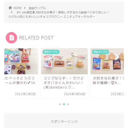
HOME
食品サンプル
＃C-pla限定🍫大好きなお菓子！美味しすぎるから皆食べてみてほしい！
UJITA🎶世にもおいしいチョコブラウニー ミニチュアキーホルダー
RELATED POST
サンプル
食品サンプル
食品サンプル
ンプならず…！だけど
大好きなお菓子！天日塩
大人気たべっ子どう
オバタくんかわいい！
味が優勝✨🏆B...
のチャームが激かわ💕
)BANDAI☆フ...
J...
2024年1月16日
2023年12月23日
2022年2
スポンサーリンク