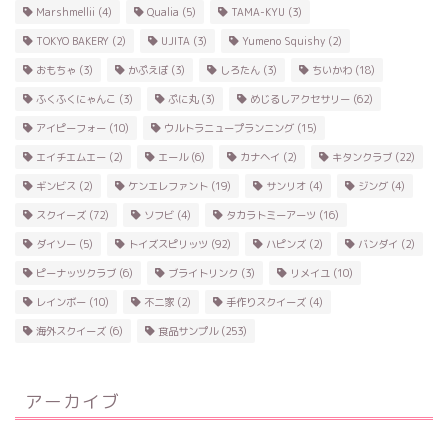
Marshmellii
(4)
Qualia
(5)
TAMA-KYU
(3)
TOKYO BAKERY
(2)
UJITA
(3)
Yumeno Squishy
(2)
おもちゃ
(3)
かぷえぼ
(3)
しろたん
(3)
ちいかわ
(18)
ふくふくにゃんこ
(3)
ぷに丸
(3)
めじるしアクセサリー
(62)
アイピーフォー
(10)
ウルトラニュープランニング
(15)
エイチエムエー
(2)
エール
(6)
カナヘイ
(2)
キタンクラブ
(22)
ギンビス
(2)
ケンエレファント
(19)
サンリオ
(4)
ジング
(4)
スクイーズ
(72)
ソフビ
(4)
タカラトミーアーツ
(16)
ダイソー
(5)
トイズスピリッツ
(92)
ハピンズ
(2)
バンダイ
(2)
ピーナッツクラブ
(6)
ブライトリンク
(3)
リメイユ
(10)
レインボー
(10)
不二家
(2)
手作りスクイーズ
(4)
海外スクイーズ
(6)
食品サンプル
(253)
アーカイブ