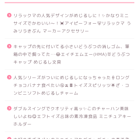
リラックマの人気デザインがめじるしに！✨かなりミニ
サイズでかわいい～！💓アイピーフォー🐻リラックマ う
みリラきぶん マーカーアクセサリー
キャップの先に付いてる小さいどうぶつの消しゴム、筆
箱の中で飼ってた…😂エイチエムエー(HMA)🐰どうぶつ
キャップ めじるし文具
人気シリーズがついにめじるしになっちゃった🍦ロング
チョコバナナ食べたい🤤🍌🍫トイズスピリッツ🌟ざ・コ
ンビニソフトめじるしチャーム
ダブルスイングでクオリティ高ッ✨このチャーハン美味
しいよね😋エフトイズ🥟味の素冷凍食品 ミニチュアキー
ホルダー