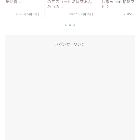
マスコット💕抹茶あん
わるｗTHE 珍味マスコッ
ゲット💙🩵夏...
の...
ト２
2022年2月15日
2019年8月23日
2026年6
スポンサーリンク