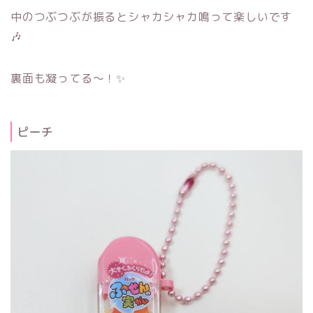
中のつぶつぶが振るとシャカシャカ鳴って楽しいです
🎶
裏面も凝ってる～！✨
ピーチ