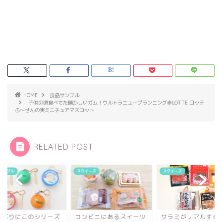
HOME
食品サンプル
子供の頃食べてた懐かしいガム！ウルトラニュープランニング🍇LOTTE ロッテ
ふ～せんの実ミニチュアマスコット
RELATED POST
イーズ
スクイーズ
食品サンプル
ンビニにあるスイーツ
サラミがリアルすぎてじ
久しぶりにこのシリ