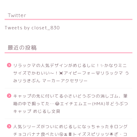
Twitter
Tweets by closet_830
最近の投稿
リラックマの人気デザインがめじるしに！✨かなりミニ
サイズでかわいい～！💓アイピーフォー🐻リラックマ う
みリラきぶん マーカーアクセサリー
キャップの先に付いてる小さいどうぶつの消しゴム、筆
箱の中で飼ってた…😂エイチエムエー(HMA)🐰どうぶつ
キャップ めじるし文具
人気シリーズがついにめじるしになっちゃった🍦ロング
チョコバナナ食べたい🤤🍌🍫トイズスピリッツ🌟ざ・コ