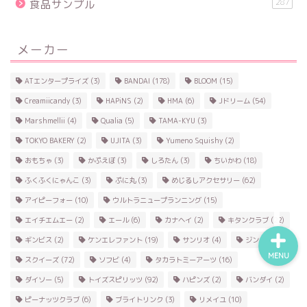
287
食品サンプル
メーカー
食品サンプル
ATエンタープライズ
(3)
BANDAI
(178)
BLOOM
(15)
スクイーズ
Creamiicandy
(3)
HAPiNS
(2)
HMA
(6)
Jドリーム
(54)
Marshmellii
(4)
Qualia
(5)
TAMA-KYU
(3)
BANDAI
TOKYO BAKERY
(2)
UJITA
(3)
Yumeno Squishy
(2)
おもちゃ
(3)
かぷえぼ
(3)
しろたん
(3)
ちいかわ
(18)
トイスピ
ふくふくにゃんこ
(3)
ぷに丸
(3)
めじるしアクセサリー
(62)
アイピーフォー
(10)
ウルトラニュープランニング
(15)
エイチエムエー
(2)
エール
(6)
カナヘイ
(2)
キタンクラブ
(22)
ギンビス
(2)
ケンエレファント
(19)
サンリオ
(4)
ジング
(4)
MENU
スクイーズ
(72)
ソフビ
(4)
タカラトミーアーツ
(16)
ダイソー
(5)
トイズスピリッツ
(92)
ハピンズ
(2)
バンダイ
(2)
ピーナッツクラブ
(6)
ブライトリンク
(3)
リメイユ
(10)