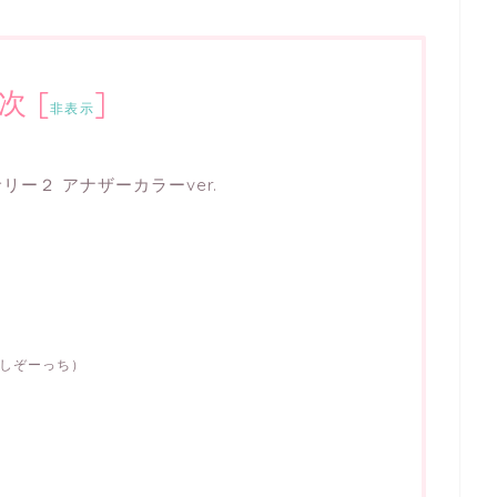
次
[
]
非表示
ー２ アナザーカラーver.
はしぞーっち）