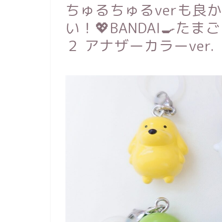
ちゅるちゅるverも良
い！💖BANDAI🍳
２ アナザーカラーver.