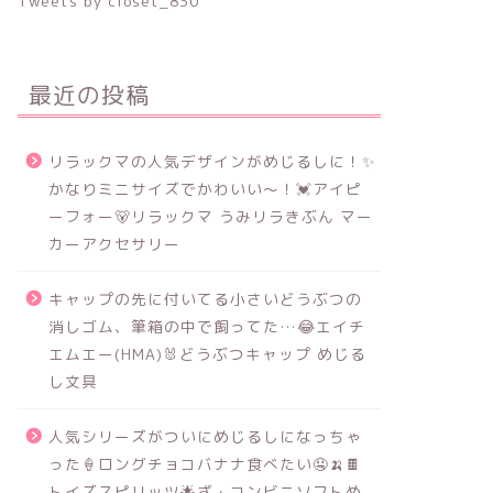
Tweets by closet_830
最近の投稿
リラックマの人気デザインがめじるしに！✨
かなりミニサイズでかわいい～！💓アイピ
ーフォー🐻リラックマ うみリラきぶん マー
カーアクセサリー
キャップの先に付いてる小さいどうぶつの
消しゴム、筆箱の中で飼ってた…😂エイチ
エムエー(HMA)🐰どうぶつキャップ めじる
し文具
人気シリーズがついにめじるしになっちゃ
った🍦ロングチョコバナナ食べたい🤤🍌🍫
トイズスピリッツ🌟ざ・コンビニソフトめ