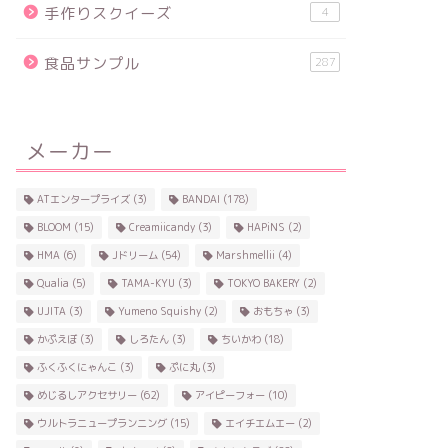
手作りスクイーズ
4
食品サンプル
287
メーカー
ATエンタープライズ
(3)
BANDAI
(178)
BLOOM
(15)
Creamiicandy
(3)
HAPiNS
(2)
HMA
(6)
Jドリーム
(54)
Marshmellii
(4)
Qualia
(5)
TAMA-KYU
(3)
TOKYO BAKERY
(2)
UJITA
(3)
Yumeno Squishy
(2)
おもちゃ
(3)
かぷえぼ
(3)
しろたん
(3)
ちいかわ
(18)
ふくふくにゃんこ
(3)
ぷに丸
(3)
めじるしアクセサリー
(62)
アイピーフォー
(10)
ウルトラニュープランニング
(15)
エイチエムエー
(2)