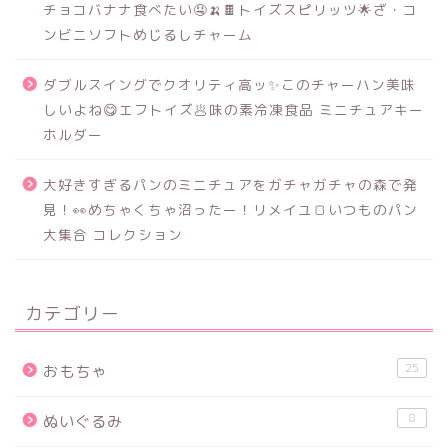
チョコバナナ食べたい🤤🍌🍫トイズスピリッツ🌟ざ・コ
ンビニソフトめじるしチャーム
ダブルスイングでクオリティ高ッ✨このチャーハン美味
しいよね😋エフトイズ🥟味の素冷凍食品 ミニチュアキー
ホルダー
大好きすぎるパンのミニチュアをガチャガチャの森で発
見！👀めちゃくちゃ沼ったー！リメイユ🍞いつものパン
大集合 コレクション
カテゴリー
25
おもちゃ
8
ぬいぐるみ