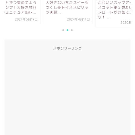
ょっとずつ集めてよう
大好きないちごスイーツ
かわいいカップアイ
くコンプ！大好きなバ
づくし🍓トイズスピリッ
スコット第２弾♬い
のミニチュア&#x...
ツ★超...
フロートがお気に入
り！...
2024年5月19日
2024年4月14日
2020年7
スポンサーリンク