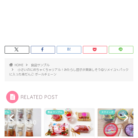
HOME
食品サンプル
小さいのにめちゃくちゃリアル！みたらし団子が美味しそう😋リメイユ🍡パック
に入った串だんご ボールチェーン
RELATED POST
サンプル
食品サンプル
スクイーズ