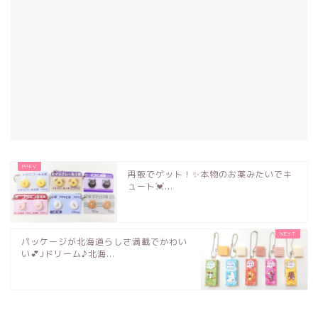
再販でゲット！✨本物のお薬みたいでキ
ュート💓...
パッケージが北海道らしさ満載でかわい
い💕Jドリーム♪北海...