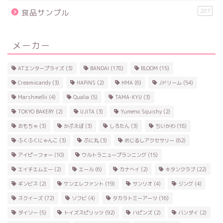
287
食品サンプル
メーカー
ATエンタープライズ
(3)
BANDAI
(178)
BLOOM
(15)
Creamiicandy
(3)
HAPiNS
(2)
HMA
(6)
Jドリーム
(54)
Marshmellii
(4)
Qualia
(5)
TAMA-KYU
(3)
TOKYO BAKERY
(2)
UJITA
(3)
Yumeno Squishy
(2)
おもちゃ
(3)
かぷえぼ
(3)
しろたん
(3)
ちいかわ
(18)
ふくふくにゃんこ
(3)
ぷに丸
(3)
めじるしアクセサリー
(62)
アイピーフォー
(10)
ウルトラニュープランニング
(15)
エイチエムエー
(2)
エール
(6)
カナヘイ
(2)
キタンクラブ
(22)
ギンビス
(2)
ケンエレファント
(19)
サンリオ
(4)
ジング
(4)
スクイーズ
(72)
ソフビ
(4)
タカラトミーアーツ
(16)
ダイソー
(5)
トイズスピリッツ
(92)
ハピンズ
(2)
バンダイ
(2)