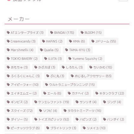
メーカー
ATエンタープライズ
(3)
BANDAI
(178)
BLOOM
(15)
Creamiicandy
(3)
HAPiNS
(2)
HMA
(6)
Jドリーム
(55)
Marshmellii
(4)
Qualia
(5)
TAMA-KYU
(3)
TOKYO BAKERY
(2)
UJITA
(3)
Yumeno Squishy
(2)
おもちゃ
(3)
かぷえぼ
(3)
しろたん
(3)
ちいかわ
(18)
ふくふくにゃんこ
(3)
ぷに丸
(3)
めじるしアクセサリー
(63)
アイピーフォー
(10)
ウルトラニュープランニング
(15)
エイチエムエー
(2)
エール
(6)
カナヘイ
(2)
キタンクラブ
(22)
ギンビス
(2)
ケンエレファント
(19)
サンリオ
(4)
ジング
(4)
スクイーズ
(72)
ソフビ
(4)
タカラトミーアーツ
(16)
ダイソー
(5)
トイズスピリッツ
(92)
ハピンズ
(2)
バンダイ
(2)
ピーナッツクラブ
(6)
ブライトリンク
(3)
リメイユ
(10)