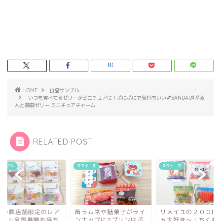
HOME
食品サンプル
いつも食べてるゼリーがミニチュアに！ぷにぷにで気持ちいい💕BANDAI♬ぷる
んと蒟蒻ゼリー ミニチュアチャーム
RELATED POST
イーズ
スクイーズ
食品サンプル
ラムネや麩菓子がライ
リメイユの２００円ガチ
東京の数店舗限定の
ナップに♪プリンはぷ
ャ大好き～！ちくわのク
ガチャ✨全国展開お