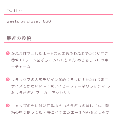
Twitter
Tweets by closet_830
最近の投稿
かぷえぼで回したよー✨まんまるふわふわでかわいすぎ
🥹💖Jドリーム🐹ぷちころハムちゃん めじるしフロッキ
ーチャーム
リラックマの人気デザインがめじるしに！✨かなりミニ
サイズでかわいい～！💓アイピーフォー🐻リラックマ う
みリラきぶん マーカーアクセサリー
キャップの先に付いてる小さいどうぶつの消しゴム、筆
箱の中で飼ってた…😂エイチエムエー(HMA)🐰どうぶつ