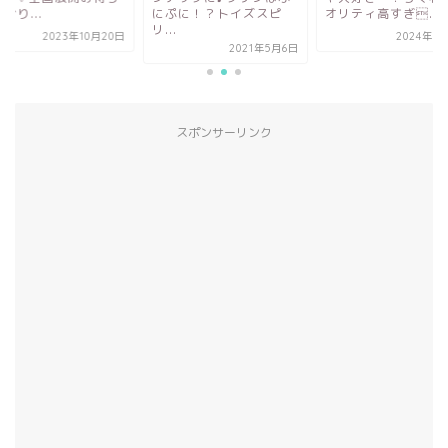
ぷに！？トイズスピ
オリティ高すぎ...
しており...
.
2024年7月18日
2023年10
2021年5月6日
スポンサーリンク