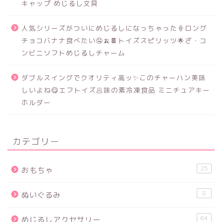
キャップ めじるし文具
人気シリーズがついにめじるしになっちゃった🍦ロング
チョコバナナ食べたい🤤🍌🍫トイズスピリッツ🌟ざ・コ
ンビニソフトめじるしチャーム
ダブルスイングでクオリティ高ッ✨このチャーハン美味
しいよね😋エフトイズ🥟味の素冷凍食品 ミニチュアキー
ホルダー
カテゴリー
25
おもちゃ
8
ぬいぐるみ
64
めじるしアクセサリー