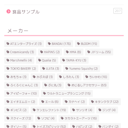
287
食品サンプル
メーカー
ATエンタープライズ
(3)
BANDAI
(178)
BLOOM
(15)
Creamiicandy
(3)
HAPiNS
(2)
HMA
(6)
Jドリーム
(55)
Marshmellii
(4)
Qualia
(5)
TAMA-KYU
(3)
TOKYO BAKERY
(2)
UJITA
(3)
Yumeno Squishy
(2)
おもちゃ
(3)
かぷえぼ
(3)
しろたん
(3)
ちいかわ
(18)
ふくふくにゃんこ
(3)
ぷに丸
(3)
めじるしアクセサリー
(63)
アイピーフォー
(10)
ウルトラニュープランニング
(15)
エイチエムエー
(2)
エール
(6)
カナヘイ
(2)
キタンクラブ
(22)
ギンビス
(2)
ケンエレファント
(19)
サンリオ
(4)
ジング
(4)
スクイーズ
(72)
ソフビ
(4)
タカラトミーアーツ
(16)
ダイソー
(5)
トイズスピリッツ
(92)
ハピンズ
(2)
バンダイ
(2)