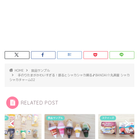
HOME
食品サンプル
手のりたまがかわいすぎる！振るとシャカシャカ鳴る🎵BANDAI☆丸美屋 シャカ
シャカチャーム02
RELATED POST
イーズ
食品サンプル
スクイーズ