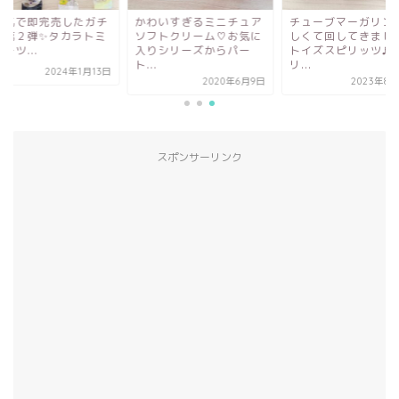
人気で即完売したガチ
かわいすぎるミニチュア
チューブマーガリン
の第２弾✨タカラトミ
ソフトクリーム♡お気に
しくて回してきまし
ーツ...
入りシリーズからパー
トイズスピリッツ♬
ト...
リ...
2024年1月13日
2020年6月9日
2023年8月
スポンサーリンク