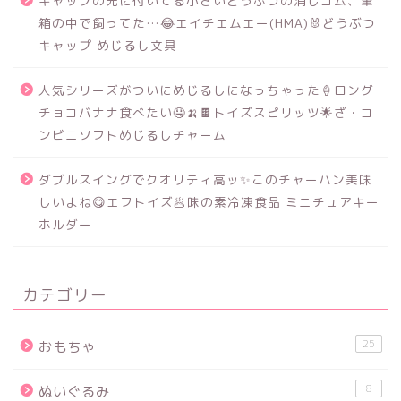
キャップの先に付いてる小さいどうぶつの消しゴム、筆
箱の中で飼ってた…😂エイチエムエー(HMA)🐰どうぶつ
キャップ めじるし文具
人気シリーズがついにめじるしになっちゃった🍦ロング
チョコバナナ食べたい🤤🍌🍫トイズスピリッツ🌟ざ・コ
ンビニソフトめじるしチャーム
ダブルスイングでクオリティ高ッ✨このチャーハン美味
しいよね😋エフトイズ🥟味の素冷凍食品 ミニチュアキー
ホルダー
カテゴリー
25
おもちゃ
8
ぬいぐるみ