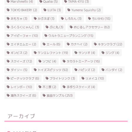
Marshmellii
(4)
Qualia
(5)
TAMA-KYU
(3)
TOKYO BAKERY
(2)
UJITA
(3)
Yumeno Squishy
(2)
おもちゃ
(3)
かぷえぼ
(3)
しろたん
(3)
ちいかわ
(18)
ふくふくにゃんこ
(3)
ぷに丸
(3)
めじるしアクセサリー
(62)
アイピーフォー
(10)
ウルトラニュープランニング
(15)
エイチエムエー
(2)
エール
(6)
カナヘイ
(2)
キタンクラブ
(22)
ギンビス
(2)
ケンエレファント
(19)
サンリオ
(4)
ジング
(4)
スクイーズ
(72)
ソフビ
(4)
タカラトミーアーツ
(16)
ダイソー
(5)
トイズスピリッツ
(92)
ハピンズ
(2)
バンダイ
(2)
ピーナッツクラブ
(6)
ブライトリンク
(3)
リメイユ
(10)
レインボー
(10)
不二家
(2)
手作りスクイーズ
(4)
海外スクイーズ
(6)
食品サンプル
(253)
アーカイブ