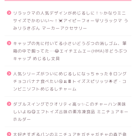
リラックマの人気デザインがめじるしに！✨かなりミニ
サイズでかわいい～！💓アイピーフォー🐻リラックマ う
みリラきぶん マーカーアクセサリー
キャップの先に付いてる小さいどうぶつの消しゴム、筆
箱の中で飼ってた…😂エイチエムエー(HMA)🐰どうぶつ
キャップ めじるし文具
人気シリーズがついにめじるしになっちゃった🍦ロング
チョコバナナ食べたい🤤🍌🍫トイズスピリッツ🌟ざ・コ
ンビニソフトめじるしチャーム
ダブルスイングでクオリティ高ッ✨このチャーハン美味
しいよね😋エフトイズ🥟味の素冷凍食品 ミニチュアキー
ホルダー
大好きすぎるパンのミニチュアをガチャガチャの森で発