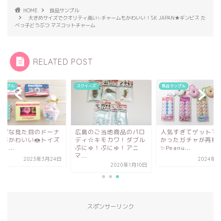
HOME
食品サンプル
大きめサイズでクオリティ高い✨チャームもかわいい！SK JAPAN★ギンビス た
べっ子どうぶつ マスコットチャーム
RELATED POST
イーズ
食品サンプル
食品サンプル
島のご当地商品のパロ
人気すぎてゲットできな
ポップな見た目のド
ィ☆キモカワ！ダブル
かったガチャが再販
ッツがかわいい🍩ト
にゅ！ぷにゅ！アニ
✨Peanu...
スピリ...
.
2024年7月8日
2023年3月
2020年1月10日
スポンサーリンク