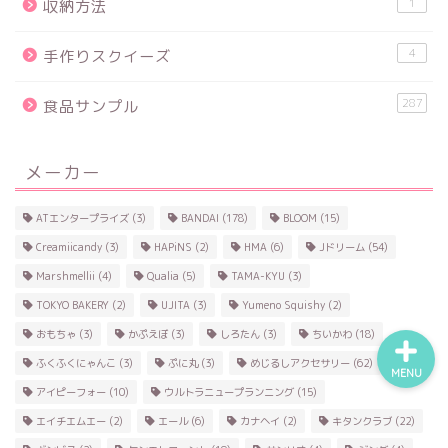
1
収納方法
4
手作りスクイーズ
食品サンプル
287
食品サンプル
スクイーズ
メーカー
BANDAI
ATエンタープライズ
(3)
BANDAI
(178)
BLOOM
(15)
トイスピ
Creamiicandy
(3)
HAPiNS
(2)
HMA
(6)
Jドリーム
(54)
Marshmellii
(4)
Qualia
(5)
TAMA-KYU
(3)
TOKYO BAKERY
(2)
UJITA
(3)
Yumeno Squishy
(2)
おもちゃ
(3)
かぷえぼ
(3)
しろたん
(3)
ちいかわ
(18)
ふくふくにゃんこ
(3)
ぷに丸
(3)
めじるしアクセサリー
(62)
MENU
アイピーフォー
(10)
ウルトラニュープランニング
(15)
エイチエムエー
(2)
エール
(6)
カナヘイ
(2)
キタンクラブ
(22)