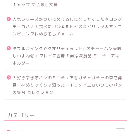
キャップ めじるし文具
人気シリーズがついにめじるしになっちゃった🍦ロング
チョコバナナ食べたい🤤🍌🍫トイズスピリッツ🌟ざ・コ
ンビニソフトめじるしチャーム
ダブルスイングでクオリティ高ッ✨このチャーハン美味
しいよね😋エフトイズ🥟味の素冷凍食品 ミニチュアキー
ホルダー
大好きすぎるパンのミニチュアをガチャガチャの森で発
見！👀めちゃくちゃ沼ったー！リメイユ🍞いつものパン
大集合 コレクション
カテゴリー