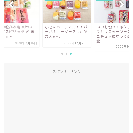
米の粒が本物みたい！
小さいのにリアル！！バ
いつも使ってるケチ
イズスピリッツ ざ 米
ーベキューソースしか勝
プとウスターソース
スコット
たん✊ト...
ニチュアになって感
動！...
2020年2月16日
2022年12月29日
2025年10
スポンサーリンク