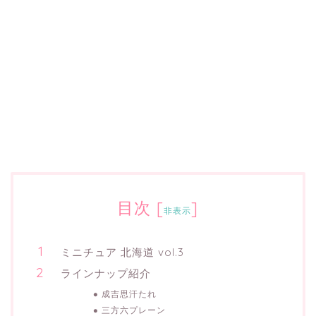
目次
[
]
非表示
ミニチュア 北海道 vol.3
ラインナップ紹介
成吉思汗たれ
三方六プレーン