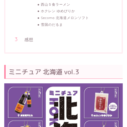
西山５食ラーメン
ホクレン ゆめぴりか
Secoma 北海道メロンソフト
雪国のだるま
感想
ミニチュア 北海道 vol.3