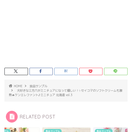
HOME
食品サンプル
大好きな三方六がミニチュアになって嬉しい！✨セイコマのソフトクリームも激
熱🔥ケンエレファント♪ミニチュア 北海道 vol.3
RELATED POST
サンプル
食品サンプル
食品サンプル